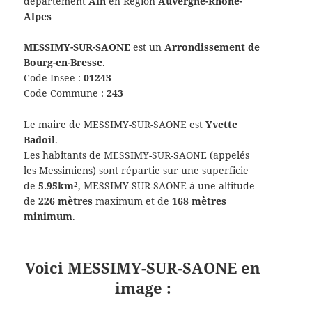
département
Ain
en Région
Auvergne-Rhône-
Alpes
MESSIMY-SUR-SAONE
est un
Arrondissement de
Bourg-en-Bresse
.
Code Insee :
01243
Code Commune :
243
Le maire de MESSIMY-SUR-SAONE est
Yvette
Badoil
.
Les habitants de MESSIMY-SUR-SAONE (appelés
les Messimiens) sont répartie sur une superficie
de
5.95km²
, MESSIMY-SUR-SAONE à une altitude
de
226 mètres
maximum et de
168 mètres
minimum
.
Voici MESSIMY-SUR-SAONE en
image :